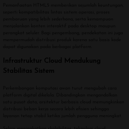
Pemanfaatan HTML5 memberikan sejumlah keuntungan,
seperti kompatibilitas lintas sistem operasi, proses
pembaruan yang lebih sederhana, serta kemampuan
menjalankan konten interaktif pada desktop maupun
perangkat seluler. Bagi pengembang, pendekatan ini juga
mempermudah distribusi produk karena satu basis kode
dapat digunakan pada berbagai platform.
Infrastruktur Cloud Mendukung
Stabilitas Sistem
Perkembangan komputasi awan turut mengubah cara
platform digital dikelola. Dibandingkan mengandalkan
satu pusat data, arsitektur berbasis cloud memungkinkan
distribusi beban kerja secara lebih efisien sehingga
layanan tetap stabil ketika jumlah pengguna meningkat.
Selain meningkatkan skalabilitas, teknologi cloud