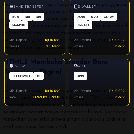
antarmuka, tetapi juga menyangkut efisiensi penggunaan
BANK TRANSFER
E-WALLET
memori, kecepatan pemuatan halaman, serta respons
BCA
BNI
BRI
DANA
OVO
GOPAY
sistem terhadap berbagai spesifikasi perangkat.
MANDIRI
LINKAJA
Pengembang yang mampu mengoptimalkan aspek-aspek
tersebut umumnya dapat menghadirkan pengalaman
penggunaan yang lebih stabil tanpa bergantung pada
Min. Deposit
Rp 10.000
Min. Deposit
Rp 10.000
Proses
1-3 Menit
Proses
Instant
perangkat dengan spesifikasi tinggi.
HTML5 Membuka Standar Baru
PULSA
QRIS
Permainan Digital
TELKOMSEL
XL
QRIS
Salah satu inovasi yang mempercepat transformasi
Min. Deposit
Rp 10.000
Min. Deposit
Rp 10.000
Rate
TANPA POTONGAN
Proses
Instant
industri adalah penggunaan teknologi HTML5. Standar ini
memungkinkan permainan dijalankan langsung melalui
peramban modern tanpa memerlukan banyak komponen
tambahan yang sebelumnya umum digunakan pada era
awal permainan berbasis web.