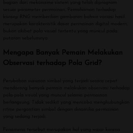
bagian dari mekanisme sistem yang telah diprogram
sesuai parameter permainan. Pemahaman terhadap
konsep RNG memberikan gambaran bahwa variasi hasil
merupakan karakteristik dasar permainan digital modern,
bukan akibat pola visual tertentu yang muncul pada
putaran sebelumnya.
Mengapa Banyak Pemain Melakukan
Observasi terhadap Pola Grid?
Perubahan susunan simbol yang terjadi secara cepat
mendorong banyak pemain melakukan observasi terhadap
pola-pola visual yang muncul selama permainan
berlangsung. Tidak sedikit yang mencoba menghubungkan
ritme pergantian simbol dengan dinamika permainan
yang sedang terjadi.
Fenomena tersebut merupakan hal yang wajar karena