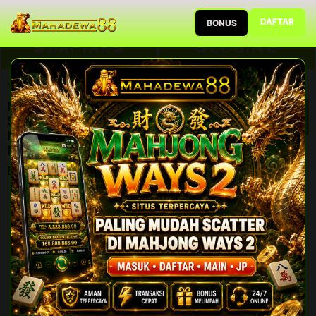
DAFTAR
BONUS
🔥DAFTAR🔥
🔥LOGIN🔥
MAHJONG-WAYS
Berita Akurat
Memahami Cara Kerja Simbol Scatter dalam Struktur Permainan Mahjong Ways dari Perspektif Mekanisme Grid
Memahami Cara Kerja Simbol
88
$
Scatter dalam Struktur Permainan
Mahjong Ways dari Perspektif
Mekanisme Grid
By
MAHJONG-WAYS
88,878
sales
RESMI
Item Details