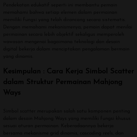
Pendekatan edukatif seperti ini membantu pemain
memahami bahwa setiap elemen dalam permainan
memiliki fungsi yang telah dirancang secara sistematis.
Dengan memahami mekanismenya, pemain dapat menilai
permainan secara lebih objektif sekaligus memperoleh
wawasan mengenai bagaimana teknologi dan desain
digital bekerja dalam menciptakan pengalaman bermain
yang dinamis.
Kesimpulan : Cara Kerja Simbol Scatter
dalam Struktur Permainan Mahjong
Ways
Simbol scatter merupakan salah satu komponen penting
dalam desain Mahjong Ways yang memiliki fungsi khusus
sesuai aturan permainan. Keberadaannya bekerja
bersama mekanisme grid dinamis, cascading reels, dan