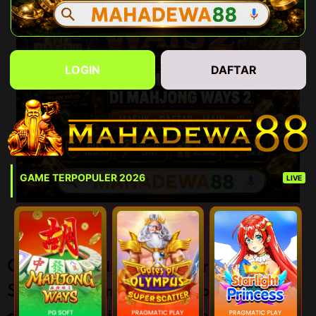
LOGIN
DAFTAR
GAME TERPOPULER 2026
LIVE
Show More
Cara Kerja Simbol Scatter dalam
Struktur Permainan Mahjong Ways