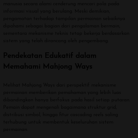
manusia secara alami cenderung mencari pola pada
informasi visual yang berulang. Meski demikian,
pengamatan terhadap tampilan permainan sebaiknya
dipahami sebagai bagian dari pengalaman bermain,
sementara mekanisme teknis tetap bekerja berdasarkan
sistem yang telah dirancang oleh pengembang.
Pendekatan Edukatif dalam
Memahami Mahjong Ways
Melihat Mahjong Ways dari perspektif mekanisme
permainan memberikan pemahaman yang lebih luas
dibandingkan hanya berfokus pada hasil setiap putaran.
Pemain dapat mengenali bagaimana struktur grid,
distribusi simbol, hingga fitur cascading reels saling
terhubung untuk membentuk keseluruhan sistem
permainan.