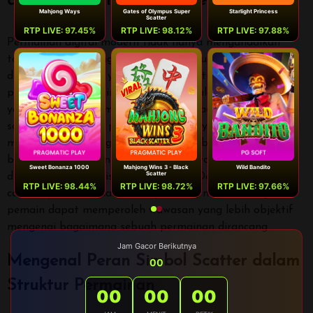
dari Perspektif Mekanisme Grid
Mahjong Ways
Gates of Olympus Super
Starlight Princess
Scatter
RTP LIVE:
97.45%
RTP LIVE:
98.12%
RTP LIVE:
97.88%
Permainan digital modern tidak hanya mengandalkan
tampilan visual yang menarik, tetapi juga dibangun
dengan mekanisme yang dirancang untuk menciptakan
pengalaman bermain yang dinamis. Salah satu elemen
yang paling sering menjadi perhatian adalah **simbol
scatter**, terutama pada Mahjong Ways. Simbol ini
memiliki fungsi yang berbeda dari simbol biasa karena
bekerja berdasarkan aturan tertentu yang telah
Sweet Bonanza 1000
Mahjong Wins 3 - Black
Wild Bandito
Scatter
ditentukan dalam sistem permainan. Dengan memahami
RTP LIVE:
98.44%
RTP LIVE:
98.72%
RTP LIVE:
97.66%
cara kerja scatter dari sudut pandang mekanisme grid,
pemain dapat memperoleh wawasan yang lebih objektif
mengenai bagaimana sebuah permainan dirancang.
Jam Gacor Berikutnya
Mengenal Peran Simbol Scatter dalam
00
Struktur Permainan
00
00
00